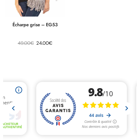
Écharpe grise – EG53
49.00
€
24.00
€