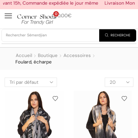
vant 15h, Commande expédiée le jour même
Livraison Mondi
0
0.00
€
Rechercher
RECHERCHE
Baskets montantes
Accueil
Boutique
Accessoires
Foulard, écharpe