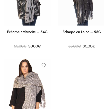
Écharpe anthracite – 54G
Écharpe en Laine – 55G
55.00
€
30.00
€
55.00
€
30.00
€