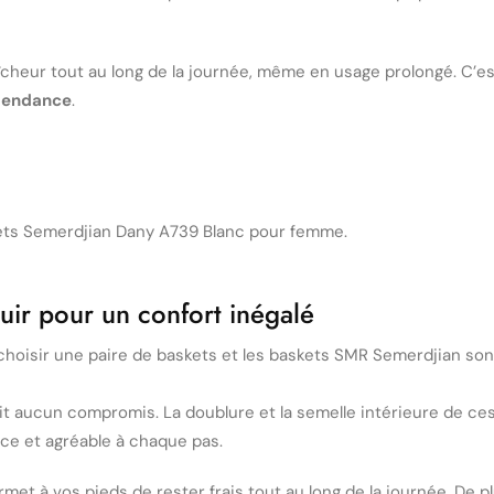
îcheur tout au long de la journée, même en usage prolongé. C’es
tendance
.
uir pour un confort inégalé
de choisir une paire de baskets et les baskets SMR Semerdjian so
it aucun compromis. La doublure et la semelle intérieure de c
ce et agréable à chaque pas.
met à vos pieds de rester frais tout au long de la journée. De p