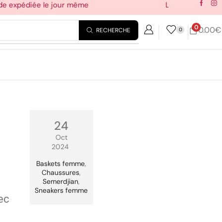
pédiée le jour même
Livraison Mondial R
0
0.00
€
RECHERCHE
0
24
Oct
2024
Baskets femme
,
Chaussures
,
Semerdjian
,
Sneakers femme
ec