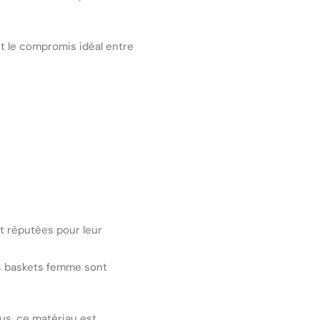
t le compromis idéal entre
nt réputées pour leur
es baskets femme sont
lus, ce matériau est