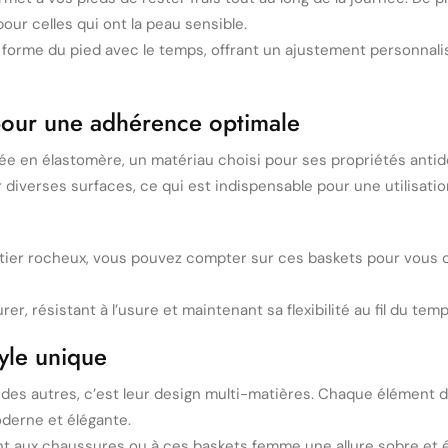
our celles qui ont la peau sensible.
a forme du pied avec le temps, offrant un ajustement personnali
pour une adhérence optimale
e en élastomère, un matériau choisi pour ses propriétés antidér
diverses surfaces, ce qui est indispensable pour une utilisatio
ier rocheux, vous pouvez compter sur ces baskets pour vous off
r, résistant à l’usure et maintenant sa flexibilité au fil du temp
yle unique
es autres, c’est leur design multi-matières. Chaque élément d
derne et élégante.
nent aux chaussures ou à ces baskets femme une allure sobre et 